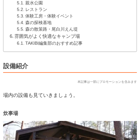
親水公園
レストラン
体験工房・体験イベント
森の探検基地
森の散策路・尾白川えん堤
雰囲気がよく快適なキャンプ場
TAKIBI編集部のおすすめ記事
設備紹介
本記事は一部にプロモーションを含みます
場内の設備も見ていきましょう。
炊事場