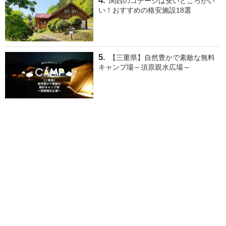
関西のコテージは安いところがい
い！おすすめの格安施設18選
【三重県】自然豊かで素敵な無料
キャンプ場～須原親水広場～