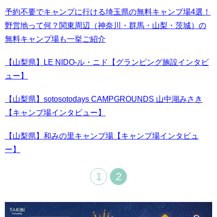
予約不要でキャンプに行ける埼玉県の無料キャンプ場4選！
野営地って何？関東周辺（神奈川・群馬・山梨・茨城）の
無料キャンプ場も一挙ご紹介
【山梨県】LE NIDO-ル・ニド【グランピング施設インタビ
ュー】
【山梨県】sotosotodays CAMPGROUNDS 山中湖みさき
【キャンプ場インタビュー】
【山梨県】和みの里キャンプ場【キャンプ場インタビュ
ー】
1
2