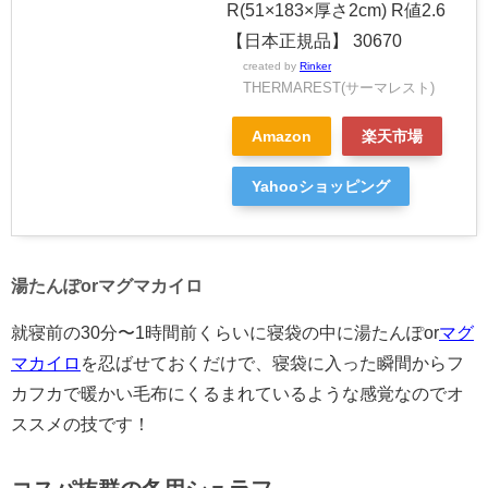
R(51×183×厚さ2cm) R値2.6
【日本正規品】 30670
created by
Rinker
THERMAREST(サーマレスト)
Amazon
楽天市場
Yahooショッピング
湯たんぽorマグマカイロ
就寝前の30分〜1時間前くらいに寝袋の中に湯たんぽor
マグ
マカイロ
を忍ばせておくだけで、寝袋に入った瞬間からフ
カフカで暖かい毛布にくるまれているような感覚なのでオ
ススメの技です！