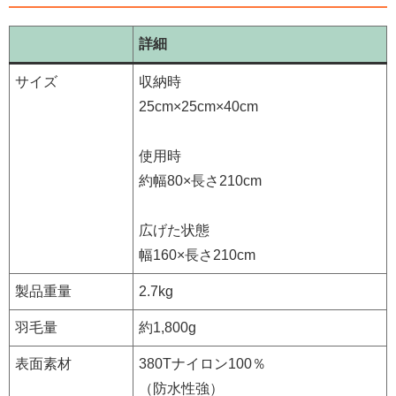
詳細
サイズ
収納時
25cm×25cm×40cm
使用時
約幅80×長さ210cm
広げた状態
幅160×長さ210cm
製品重量
2.7kg
羽毛量
約1,800g
表面素材
380Tナイロン100％
（防水性強）