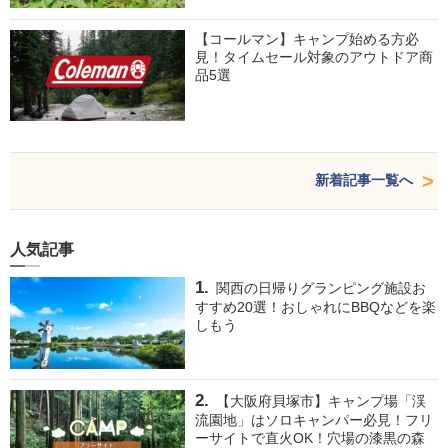
【コールマン】キャンプ始める方必
見！タイムセール対象のアウトドア商
品5選
新着記事一覧へ
人気記事
関西の日帰りグランピング施設お
すすめ20選！おしゃれにBBQなどを楽
しもう
【大阪府貝塚市】キャンプ場「渓
流園地」はソロキャンパー必見！フリ
ーサイトで直火OK！穴場の漆黒の森