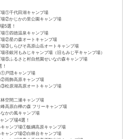
プ場①千代田湖キャンプ場
プ場②かじかの里公園キャンプ場
場5選！
プ場①四徳温泉キャンプ場
プ場②星の森オートキャンプ場
プ場③しらびそ高原山岳オートキャンプ場
プ場④銀河もみじキャンプ場（旧もみじ平キャンプ場）
プ場⑤ふるさと村自然園せいなの森キャンプ場
選！
場①戸隠キャンプ場
場②雨飾高原キャンプ場
場③松原湖高原オートキャンプ場
森林空間二瀬キャンプ場
峰高原白樺の森 フリーキャンプ場
いなかの風キャンプ場
ャンプ場4選！
めキャンプ場①飯綱高原キャンプ場
めキャンプ場②白林台キャンプ場