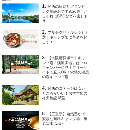
関西の日帰りグランピ
ング施設おすすめ20選！お
しゃれにBBQなどを楽しも
う
マルチグリドルレシピ7
選｜キャンプ飯に革命を起
こす！
【大阪府貝塚市】キャ
ンプ場「渓流園地」はソロ
キャンパー必見！フリーサ
イトで直火OK！穴場の漆黒
の森キャンプ場
関西のコテージは安い
ところがいい！おすすめの
格安施設18選
【三重県】自然豊かで
素敵な無料キャンプ場～須
原親水広場～