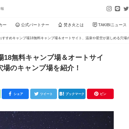
情報
カー
公式パートナー
焚き火とは
TAKIBIニュース
おすすめキャンプ場18無料キャンプ場＆オートサイト、温泉や星空が楽しめる穴場
場18無料キャンプ場＆オートサイ
穴場のキャンプ場を紹介！
シェア
ツイート
ブックマーク
ピン