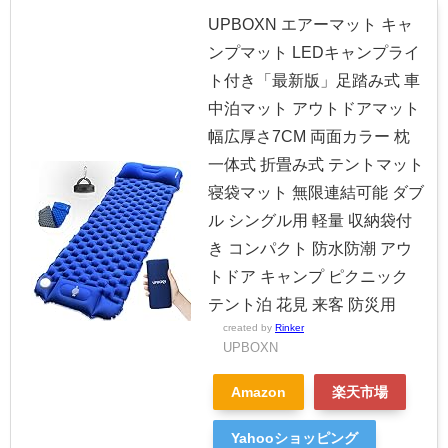
UPBOXN エアーマット キャ
ンプマット LEDキャンプライ
ト付き「最新版」足踏み式 車
中泊マット アウトドアマット
幅広厚さ7CM 両面カラー 枕
一体式 折畳み式 テントマット
寝袋マット 無限連結可能 ダブ
ル シングル用 軽量 収納袋付
き コンパクト 防水防潮 アウ
トドア キャンプ ピクニック
テント泊 花見 来客 防災用
created by
Rinker
UPBOXN
Amazon
楽天市場
Yahooショッピング