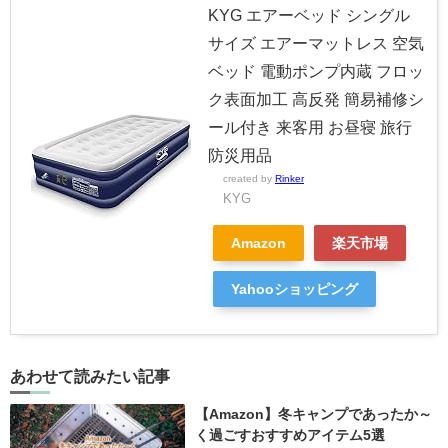
KYG エアーベッド シングル
サイズ エアーマットレス 空気
ベッド 電動ポンプ内蔵 フロッ
ク表面加工 高反発 簡易補修シ
ール付き 来客用 お昼寝 旅行
防災用品
created by
Rinker
KYG
Amazon
楽天市場
Yahooショッピング
あわせて読みたい記事
【Amazon】冬キャンプであったか～
く過ごすおすすめアイテム5選