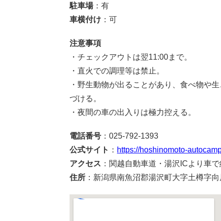
駐車場
：有
車横付け
：可
注意事項
・チェックアウトは翌11:00まで。
・直火での調理等は禁止。
・野生動物が出ることがあり、食べ物や生
づける。
・夜間の車の出入りは極力控える。
電話番号
：025-792-1393
公式サイト
：
https://hoshinomoto-autocamp
アクセス
：関越自動車道・湯沢ICより車で
住所
：新潟県南魚沼郡湯沢町大字土樽字向原6