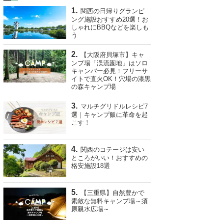
関西の日帰りグランピ
ング施設おすすめ20選！お
しゃれにBBQなどを楽しも
う
【大阪府貝塚市】キャ
ンプ場「渓流園地」はソロ
キャンパー必見！フリーサ
イトで直火OK！穴場の漆黒
の森キャンプ場
マルチグリドルレシピ7
選｜キャンプ飯に革命を起
こす！
関西のコテージは安い
ところがいい！おすすめの
格安施設18選
【三重県】自然豊かで
素敵な無料キャンプ場～須
原親水広場～