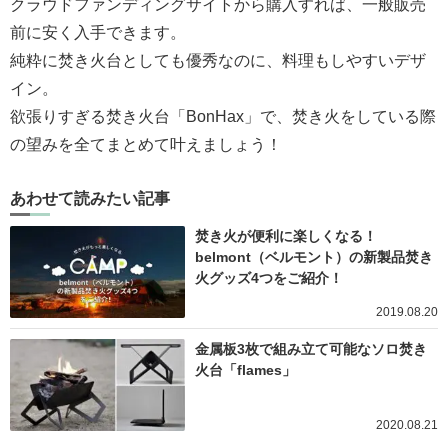
クラウドファンディングサイトから購入すれば、一般販売
前に安く入手できます。
純粋に焚き火台としても優秀なのに、料理もしやすいデザ
イン。
欲張りすぎる焚き火台「BonHax」で、焚き火をしている際
の望みを全てまとめて叶えましょう！
あわせて読みたい記事
焚き火が便利に楽しくなる！
belmont（ベルモント）の新製品焚き
火グッズ4つをご紹介！
2019.08.20
金属板3枚で組み立て可能なソロ焚き
火台「flames」
2020.08.21