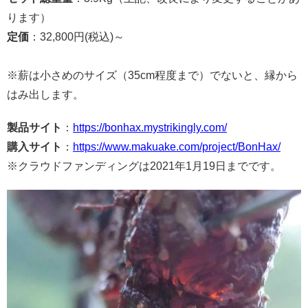
ります）
定価
：32,800円(税込)～
※薪は小さめのサイズ（35cm程度まで）でないと、縁から
はみ出します。
製品サイト
：
https://bonhax.mystrikingly.com/
購入サイト
：
https://www.makuake.com/project/BonHax/
※クラウドファンディングは2021年1月19日までです。