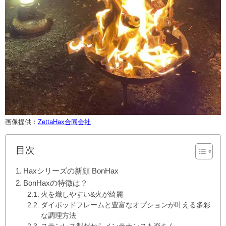
画像提供：
ZettaHax合同会社
目次
Haxシリーズの新顔 BonHax
BonHaxの特徴は？
火を熾しやすい&火が綺麗
ダイポッドフレームと豊富なオプションが叶える多彩
な調理方法