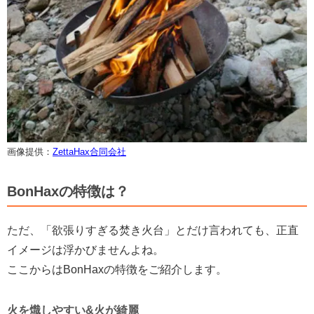
画像提供：
ZettaHax合同会社
BonHaxの特徴は？
ただ、「欲張りすぎる焚き火台」とだけ言われても、正直
イメージは浮かびませんよね。
ここからはBonHaxの特徴をご紹介します。
火を熾しやすい&火が綺麗