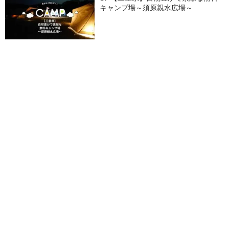
キャンプ場～須原親水広場～