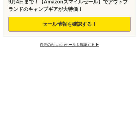
9月4日まで！【Amazonスマイルセール】でアウトブ
ランドのキャンプギアが大特価！
セール情報を確認する！
過去のAmazonセールを確認する ▶︎