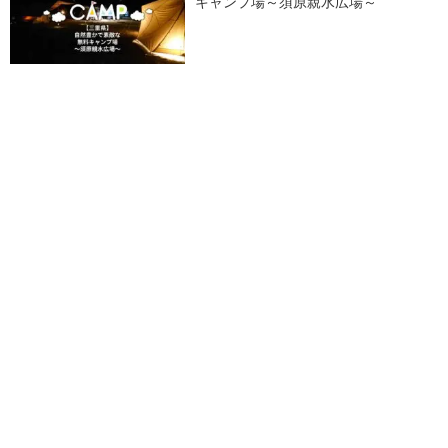
キャンプ場～須原親水広場～