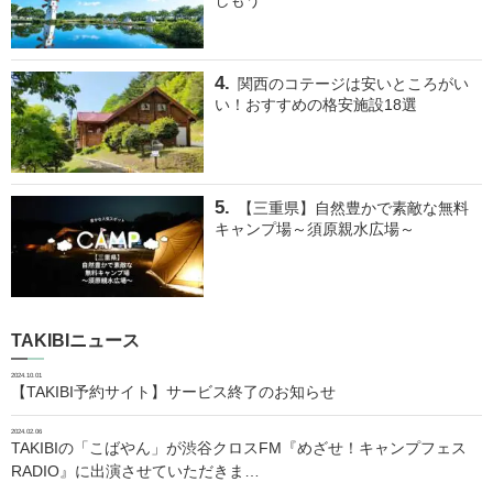
しもう
関西のコテージは安いところがい
い！おすすめの格安施設18選
【三重県】自然豊かで素敵な無料
キャンプ場～須原親水広場～
TAKIBIニュース
2024.10.01
【TAKIBI予約サイト】サービス終了のお知らせ
2024.02.06
TAKIBIの「こばやん」が渋谷クロスFM『めざせ！キャンプフェス
RADIO』に出演させていただきま…