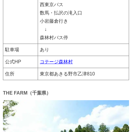
西東京バス
数馬・払沢の滝入口
小岩藤倉行き
↓
森林村バス停
駐車場
あり
公式HP
コテージ森林村
住所
東京都あきる野市乙津810
THE FARM（千葉県）