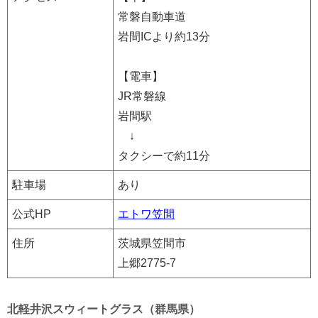
常磐自動車道
岩間ICより約13分
【電車】
JR常磐線
岩間駅
↓
タクシーで約11分
駐車場
あり
公式HP
エトワ笠間
住所
茨城県笠間市
上郷2775-7
北軽井沢スウィートグラス（群馬県）