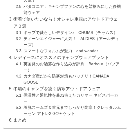
人気！
パタゴニア：キャンプファンの心を鷲掴みにした多機
能ウェア
街着で使いたいなら！オシャレ重視のアウトドアウェ
ア３選
ポップで愛らしいデザイン♪ CHUMS（チャムス）
ティーンエイジャーに人気！ ALDIES（アールディ
ーズ）
スマートなフォルムが魅力 and wander
レディースにオススメのキャンプウェアブランド
英国発のお洒落な作り込みが評判 Barbour（バブア
ー）
カナダ産だから防寒対策もバッチリ！CANADA
GOOSE
冬場のキャンプを凌ぐ防寒アウトドアウェア
保温性と通気性を兼ね備えたカリマー ネビスパーカ
ー
着脱スームズ＆首元までしっかり防寒！クレッタルム
ーセン アトレ2.0ジャケット
まとめ