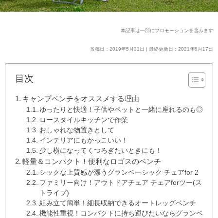
本記事は一部にプロモーションを含みます
投稿日：2019年5月31日 | 最終更新日：2021年8月17日
目次
キャンプベンチをオススメする理由
ゆったりと快適！子供やペットと一緒に座れるのも◎
ロースタイルキッチンで作業
おしゃれな物置きとして
インテリアにもかっこいい！
少し横になってくつろぎたいときにも！
軽量＆コンパクト！便利なロゴスのベンチ
シックな上質感が漂うグランベーシック チェアfor 2
ファミリー向け！アウトドアチェア チェアforツー(ス
トライプ)
組み立て簡単！細長収納できるオートレッグベンチ
機能性重視！コンパクトに持ち運びたいならグランベ