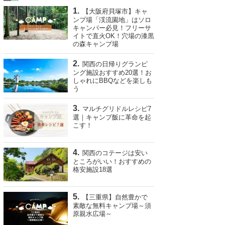
【大阪府貝塚市】キャ
ンプ場「渓流園地」はソロ
キャンパー必見！フリーサ
イトで直火OK！穴場の漆黒
の森キャンプ場
関西の日帰りグランピ
ング施設おすすめ20選！お
しゃれにBBQなどを楽しも
う
マルチグリドルレシピ7
選｜キャンプ飯に革命を起
こす！
関西のコテージは安い
ところがいい！おすすめの
格安施設18選
【三重県】自然豊かで
素敵な無料キャンプ場～須
原親水広場～