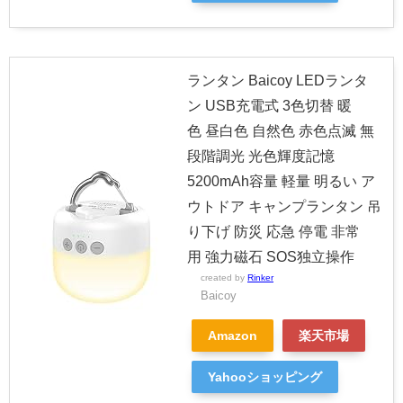
ランタン Baicoy LEDランタ
ン USB充電式 3色切替 暖
色 昼白色 自然色 赤色点滅 無
段階調光 光色輝度記憶
5200mAh容量 軽量 明るい ア
ウトドア キャンプランタン 吊
り下げ 防災 応急 停電 非常
用 強力磁石 SOS独立操作
created by
Rinker
Baicoy
Amazon
楽天市場
Yahooショッピング