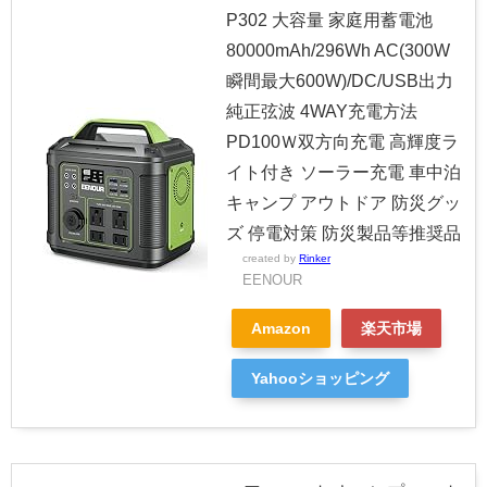
P302 大容量 家庭用蓄電池
80000mAh/296Wh AC(300W
瞬間最大600W)/DC/USB出力
純正弦波 4WAY充電方法
PD100Ｗ双方向充電 高輝度ラ
イト付き ソーラー充電 車中泊
キャンプ アウトドア 防災グッ
ズ 停電対策 防災製品等推奨品
created by
Rinker
EENOUR
Amazon
楽天市場
Yahooショッピング