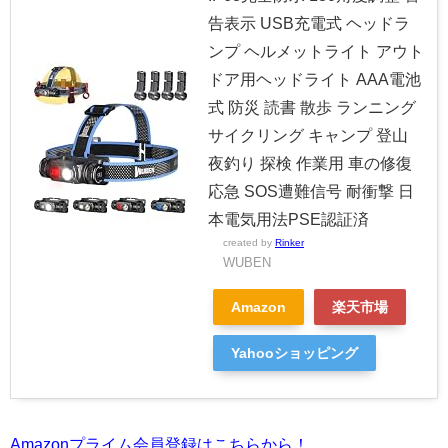
告表示 USB充電式 ヘッドラ
ンプ ヘルメットライト アウト
ドア用ヘッドライト AAA電池
式 防災 読書 散歩 ランニング
サイクリング キャンプ 登山
夜釣り 探検 作業用 車の修復
応急 SOS遭難信号 耐衝撃 日
本電気用法PSE認証済
created by
Rinker
WUBEN
Amazon
楽天市場
Yahooショッピング
Amazonプライム会員登録はこちらから！