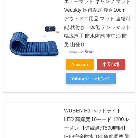
エアーマット キャンプ マット
Vecukty 足踏み式 厚さ10cm
アウトドア用品 マット 連結可
能 枕付き一体化 テントマット
幅広厚手 防水防潮 車中泊 防
災 山登り
created by
Rinker
Amazon
楽天市場
Yahooショッピング
WUBEN H1 ヘッドライト
LED 高輝度 10モード 1200ル
ーメン 【連続点灯500時間】
IP68完全防水 180角度調整 警