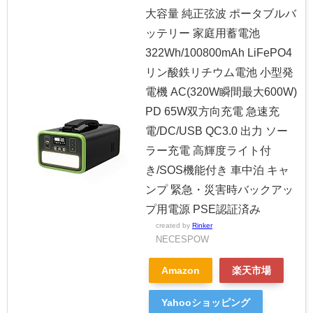
大容量 純正弦波 ポータブルバ
ッテリー 家庭用蓄電池
322Wh/100800mAh LiFePO4
リン酸鉄リチウム電池 小型発
電機 AC(320W瞬間最大600W)
PD 65W双方向充電 急速充
電/DC/USB QC3.0 出力 ソー
ラー充電 高輝度ライト付
き/SOS機能付き 車中泊 キャ
ンプ 緊急・災害時バックアッ
プ用電源 PSE認証済み
created by
Rinker
NECESPOW
Amazon
楽天市場
Yahooショッピング