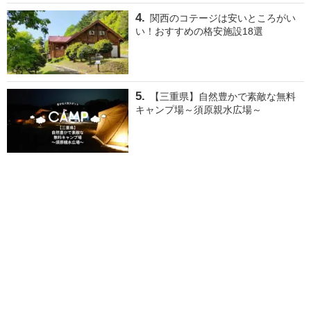
関西のコテージは安いところがい
い！おすすめの格安施設18選
【三重県】自然豊かで素敵な無料
キャンプ場～須原親水広場～