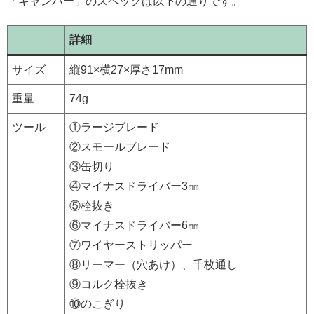
「キャンパー」のスペックは以下の通りです。
詳細
サイズ
縦91×横27×厚さ17mm
重量
74g
ツール
①ラージブレード
②スモールブレード
③缶切り
④マイナスドライバー3㎜
⑤栓抜き
⑥マイナスドライバー6㎜
⑦ワイヤーストリッパー
⑧リーマー（穴あけ）、千枚通し
⑨コルク栓抜き
⑩のこぎり