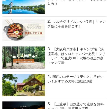
しもう
マルチグリドルレシピ7選｜キャン
プ飯に革命を起こす！
【大阪府貝塚市】キャンプ場「渓
流園地」はソロキャンパー必見！フリ
ーサイトで直火OK！穴場の漆黒の森
キャンプ場
関西のコテージは安いところがい
い！おすすめの格安施設18選
【三重県】自然豊かで素敵な無料
キャンプ場～須原親水広場～