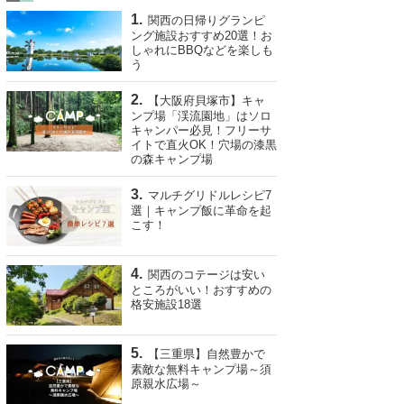
関西の日帰りグランピ
ング施設おすすめ20選！お
しゃれにBBQなどを楽しも
う
【大阪府貝塚市】キャ
ンプ場「渓流園地」はソロ
キャンパー必見！フリーサ
イトで直火OK！穴場の漆黒
の森キャンプ場
マルチグリドルレシピ7
選｜キャンプ飯に革命を起
こす！
関西のコテージは安い
ところがいい！おすすめの
格安施設18選
【三重県】自然豊かで
素敵な無料キャンプ場～須
原親水広場～