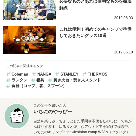
必要なものとあれば便利なものを徹底
解説
2019.06.03
これは便利！初めてのキャンプで準備
しておきたいグッズ10選
2019.06.10
この記事に関連するタグ
Coleman
NANGA
STANLEY
THERMOS
ランタン
寝具
焚き火台・焚き火スタンド
食器（コップ、箸、スプーン）
この記事を書いた人
いちにのやっぴー
自然を楽しみ、ちょっとした手間や不便もたのしむ！でもが
んばりすぎず、ゆるりと楽しむアウトドアを家族で模索中。
いちにのキャンプ
https://
ichinino.camp
WJAA（ブクログ）