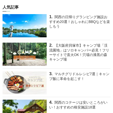
人気記事
関西の日帰りグランピング施設お
すすめ20選！おしゃれにBBQなどを楽
しもう
【大阪府貝塚市】キャンプ場「渓
流園地」はソロキャンパー必見！フリ
ーサイトで直火OK！穴場の漆黒の森
キャンプ場
マルチグリドルレシピ7選｜キャン
プ飯に革命を起こす！
関西のコテージは安いところがい
い！おすすめの格安施設18選