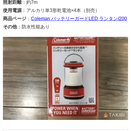
照射距離
：約7m
使用電源
：アルカリ単3形乾電池×4本（別売）
商品ページ
：
Coleman バッテリーガードLED ランタン/200
その他
：防水性能あり