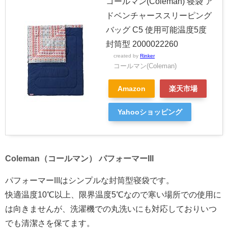
コールマン(Coleman) 寝袋 ア
ドベンチャーススリーピング
バッグ C5 使用可能温度5度
封筒型 2000022260
created by
Rinker
コールマン(Coleman)
Amazon
楽天市場
Yahooショッピング
Coleman（コールマン） パフォーマーIII
パフォーマーIIIはシンプルな封筒型寝袋です。
快適温度10℃以上、限界温度5℃なので寒い場所での使用に
は向きませんが、洗濯機での丸洗いにも対応しておりいつ
でも清潔さを保てます。