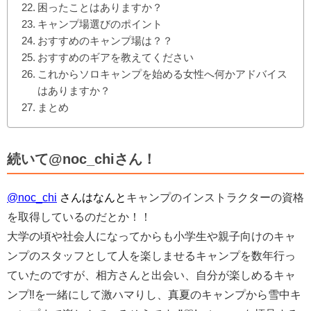
困ったことはありますか？
キャンプ場選びのポイント
おすすめのキャンプ場は？？
おすすめのギアを教えてください
これからソロキャンプを始める女性へ何かアドバイス
はありますか？
まとめ
続いて@noc_chiさん！
@noc_chi
さんはなんと
キャンプのインストラクターの資格
を取得しているのだとか！！
大学の頃や社会人になってからも小学生や親子向けのキャ
ンプのスタッフとして人を楽しませるキャンプを数年行っ
ていたのですが、相方さんと出会い、自分が楽しめるキャ
ンプ‼︎を一緒にして激ハマりし、真夏のキャンプから雪中キ