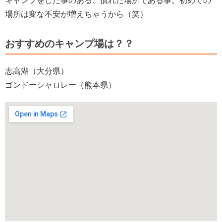
キャンプをした事のある、慣れた場所である事。初めての
場所は変な不安が増えちゃうから（笑）
おすすめのキャンプ場は？？
志高湖（大分県）
ゴンドーシャロレー（熊本県）