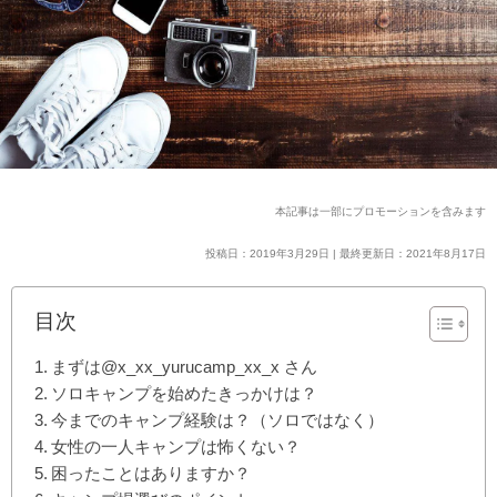
本記事は一部にプロモーションを含みます
投稿日：2019年3月29日 | 最終更新日：2021年8月17日
目次
まずは@x_xx_yurucamp_xx_x さん
ソロキャンプを始めたきっかけは？
今までのキャンプ経験は？（ソロではなく）
女性の一人キャンプは怖くない？
困ったことはありますか？