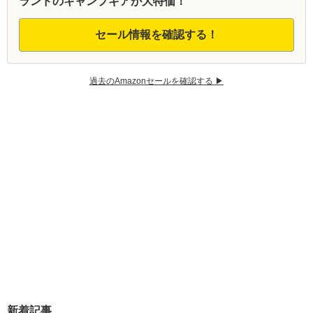
ランドのキャンプギアが大特価！
セール情報を確認する！
過去のAmazonセールを確認する ▶︎
新着記事