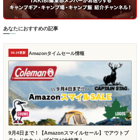
あなたにおすすめの記事
Amazonタイムセール情報
08.29更新
9月4日まで！【Amazonスマイルセール】でアウトブ