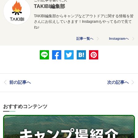
この記事を書いた人
TAKIBI編集部
TAKIBI編集部からキャンプなどアウトドアに関する情報を皆
さんにお伝えしていきます！Instagramもやってるので見て
ね♪
記事一覧へ
Instagramへ
前の記事へ
次の記事へ
おすすめコンテンツ