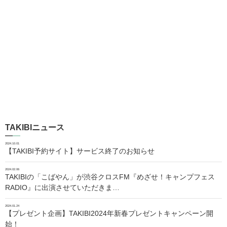
TAKIBIニュース
2024.10.01
【TAKIBI予約サイト】サービス終了のお知らせ
2024.02.06
TAKIBIの「こばやん」が渋谷クロスFM『めざせ！キャンプフェス
RADIO』に出演させていただきま…
2024.01.24
【プレゼント企画】TAKIBI2024年新春プレゼントキャンペーン開
始！