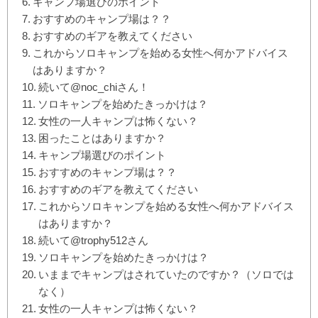
キャンプ場選びのポイント
おすすめのキャンプ場は？？
おすすめのギアを教えてください
これからソロキャンプを始める女性へ何かアドバイス
はありますか？
続いて@noc_chiさん！
ソロキャンプを始めたきっかけは？
女性の一人キャンプは怖くない？
困ったことはありますか？
キャンプ場選びのポイント
おすすめのキャンプ場は？？
おすすめのギアを教えてください
これからソロキャンプを始める女性へ何かアドバイス
はありますか？
続いて@trophy512さん
ソロキャンプを始めたきっかけは？
いままでキャンプはされていたのですか？（ソロでは
なく）
女性の一人キャンプは怖くない？