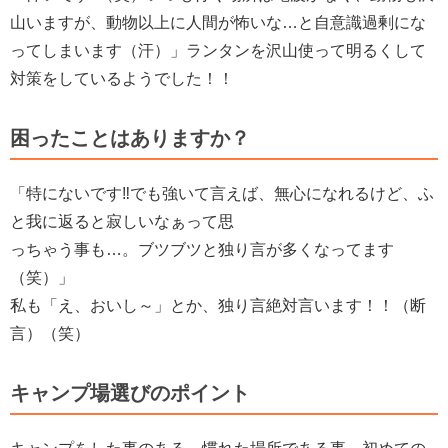
山いますが、動物以上に人間が怖いな…と自意識過剰にな
ってしまいます（汗）」ランタンを沢山使って明るくして
対策をしているようでした！！
困ったことはありますか？
「特にないです‼︎でも強いて言えば、無心になれるけど、ふ
と我に返ると寂しいなぁって思
っちゃう事も…。ブツブツと独り言が多くなってます
（笑）」
私も「え、おいし～」とか、独り言絶対言います！！（断
言）（笑）
キャンプ場選びのポイント