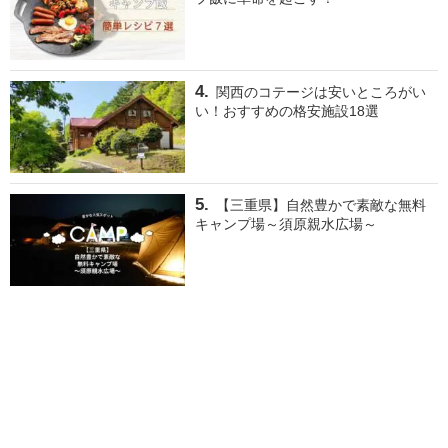
関西のコテージは安いところがい
い！おすすめの格安施設18選
【三重県】自然豊かで素敵な無料
キャンプ場～須原親水広場～