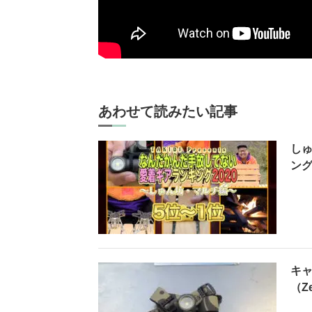
あわせて読みたい記事
し
ング
キ
（Z