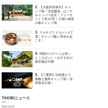
【大阪府貝塚市】キャ
ンプ場「渓流園地」はソロ
キャンパー必見！フリーサ
イトで直火OK！穴場の漆黒
の森キャンプ場
マルチグリドルレシピ7
選｜キャンプ飯に革命を起
こす！
関西のコテージは安い
ところがいい！おすすめの
格安施設18選
【三重県】自然豊かで
素敵な無料キャンプ場～須
原親水広場～
TAKIBIニュース
2024.10.01