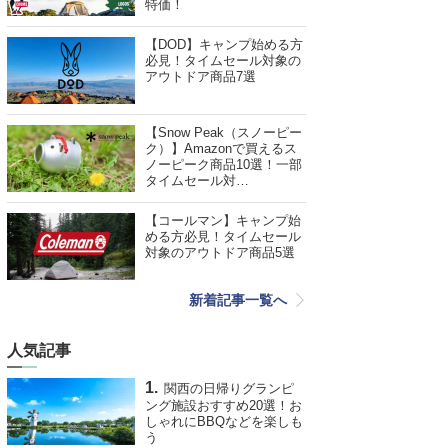
特価！
【DOD】キャンプ始める方
必見！タイムセール対象の
アウトドア商品7選
【Snow Peak（スノーピー
ク）】Amazonで買えるス
ノーピーク商品10選！一部
タイムセール対…
【コールマン】キャンプ始
める方必見！タイムセール
対象のアウトドア商品5選
新着記事一覧へ
人気記事
関西の日帰りグランピ
ング施設おすすめ20選！お
しゃれにBBQなどを楽しも
う