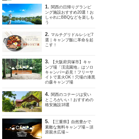
関西の日帰りグランピ
ング施設おすすめ20選！お
しゃれにBBQなどを楽しも
う
マルチグリドルレシピ7
選｜キャンプ飯に革命を起
こす！
【大阪府貝塚市】キャ
ンプ場「渓流園地」はソロ
キャンパー必見！フリーサ
イトで直火OK！穴場の漆黒
の森キャンプ場
関西のコテージは安い
ところがいい！おすすめの
格安施設18選
【三重県】自然豊かで
素敵な無料キャンプ場～須
原親水広場～