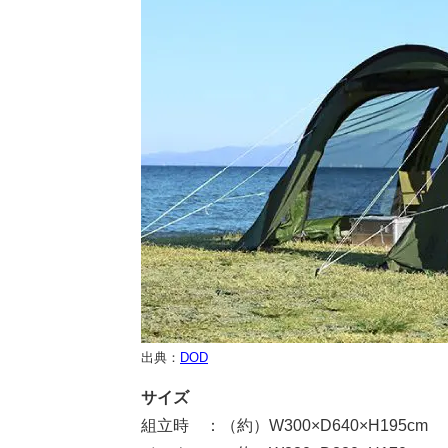
出典：
DOD
サイズ
組立時 ：（約）W300×D640×H195cm