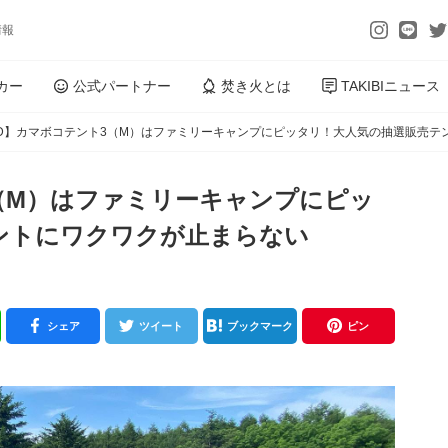
情報
カー
公式パートナー
焚き火とは
TAKIBIニュース
OD】カマボコテント3（M）はファミリーキャンプにピッタリ！大人気の抽選販売テ
（M）はファミリーキャンプにピッ
ントにワクワクが止まらない
シェア
ツイート
ブックマーク
ピン