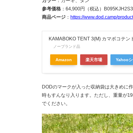
カラー
：カーキ、タン
参考価格
：64,900円（税込）B095KJH2S3
商品ページ
：
https://www.dod.camp/produc
KAMABOKO TENT 3(M) カマボコテント3
ノーブランド品
Amazon
楽天市場
Yahoo
DODのマークが入った収納袋は大きめに
時もすんなり入ります。ただし、重量が19
でください。