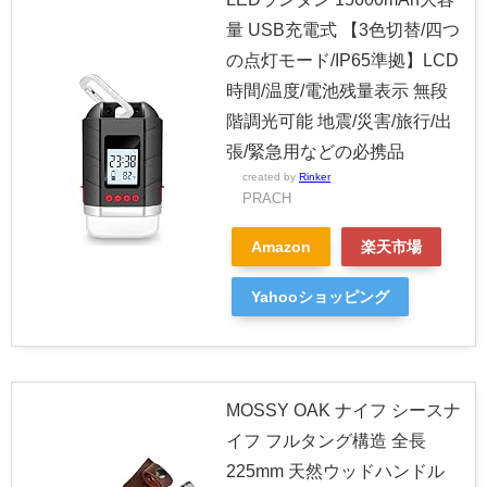
量 USB充電式 【3色切替/四つ
の点灯モード/IP65準拠】LCD
時間/温度/電池残量表示 無段
階調光可能 地震/災害/旅行/出
張/緊急用などの必携品
created by
Rinker
PRACH
Amazon
楽天市場
Yahooショッピング
MOSSY OAK ナイフ シースナ
イフ フルタング構造 全長
225mm 天然ウッドハンドル