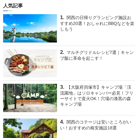
人気記事
関西の日帰りグランピング施設お
すすめ20選！おしゃれにBBQなどを楽
しもう
マルチグリドルレシピ7選｜キャン
プ飯に革命を起こす！
【大阪府貝塚市】キャンプ場「渓
流園地」はソロキャンパー必見！フリ
ーサイトで直火OK！穴場の漆黒の森
キャンプ場
関西のコテージは安いところがい
い！おすすめの格安施設18選