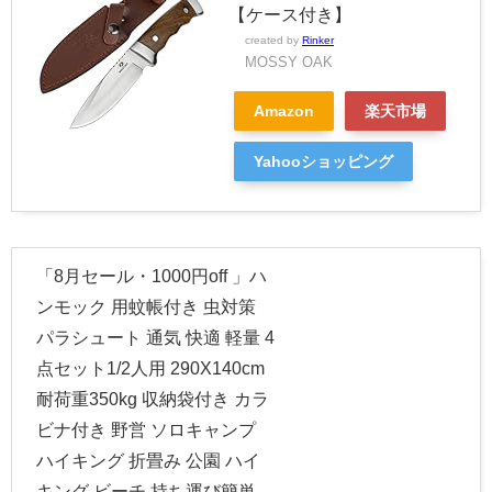
【ケース付き】
created by
Rinker
MOSSY OAK
Amazon
楽天市場
Yahooショッピング
「8月セール・1000円off 」ハ
ンモック 用蚊帳付き 虫対策
パラシュート 通気 快適 軽量 4
点セット1/2人用 290X140cm
耐荷重350kg 収納袋付き カラ
ビナ付き 野営 ソロキャンプ
ハイキング 折畳み 公園 ハイ
キング ビーチ 持ち運び簡単