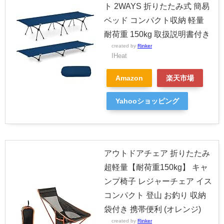
ト 2WAYS 折りたたみ式 簡易
ベッド コンパクト収納 軽量
耐荷重 150kg 取扱説明書付き
created by
Rinker
IHeat
Amazon
楽天市場
Yahooショッピング
アウトドアチェア 折りたたみ
超軽量【耐荷重150kg】 キャ
ンプ椅子 レジャーチェア イス
コンパクト 登山 お釣り 収納
袋付き 携帯便利 (オレンジ)
created by
Rinker