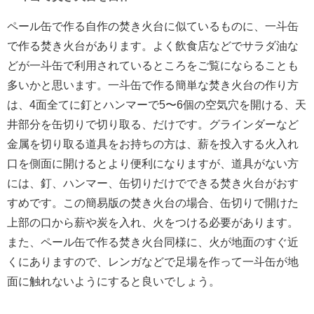
ペール缶で作る自作の焚き火台に似ているものに、一斗缶
で作る焚き火台があります。よく飲食店などでサラダ油な
どが一斗缶で利用されているところをご覧にならることも
多いかと思います。一斗缶で作る簡単な焚き火台の作り方
は、4面全てに釘とハンマーで5〜6個の空気穴を開ける、天
井部分を缶切りで切り取る、だけです。グラインダーなど
金属を切り取る道具をお持ちの方は、薪を投入する火入れ
口を側面に開けるとより便利になりますが、道具がない方
には、釘、ハンマー、缶切りだけでできる焚き火台がおす
すめです。この簡易版の焚き火台の場合、缶切りで開けた
上部の口から薪や炭を入れ、火をつける必要があります。
また、ペール缶で作る焚き火台同様に、火が地面のすぐ近
くにありますので、レンガなどで足場を作って一斗缶が地
面に触れないようにすると良いでしょう。