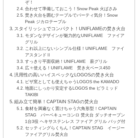
ぞ！
合わせて準備しておこう！Snow Peak 火ばさみ
焚き火台を囲むテーブルでパーティ気分！Snow
Peak ジカロテーブル
スタイリッシュでコンパクト！UNIFLAMEの焚き火台
モダンなデザインが魅力的なUNIFLAME ファイア
グリル
これ以上にないシンプル仕様！UNIFLAME ファイ
アスタンドⅡ
すっきり平面収納！UNIFLAME 薪グリル
広々使える！UNIFLAME 焚き火ベース450
汎用性の高いハイスペックなLOGOSの焚き火台
ピザ窯としても使えちゃうLOGOS the KAMADO
地面にしっかり安定するLOGOS the ピラミッド
TAKIBI
組み立て簡単！CAPTAIN STAGの焚火台
食材を満遍なく置けちゃう六角形型！CAPTAIN
STAG バーベキューコンロ 焚火台 ダッチオーブン
1台3役 ヘキサステンレス ファイア グリル バッグ付
セッティングらくちん！CAPTAIN STAG イージー
ファイアグリル焚火台