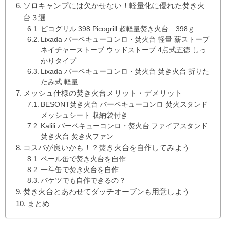
ソロキャンプには欠かせない！軽量化に優れた焚き火
台３選
ピコグリル 398 Picogrill 超軽量焚き火台 398ｇ
Lixada バーベキューコンロ・焚火台 軽量 薪ストーブ
ネイチャーストーブ ウッドストーブ 4点式五徳 しっ
かりタイプ
Lixada バーベキューコンロ・焚火台 焚き火台 折りた
たみ式 軽量
メッシュ仕様の焚き火台メリット・デメリット
BESONT焚き火台 バーベキューコンロ 焚火スタンド
メッシュシート 収納袋付き
Kalili バーベキューコンロ・焚火台 ファイアスタンド
焚き火台 焚き火ファン
コスパが良いかも！？焚き火台を自作してみよう
ペール缶で焚き火台を自作
一斗缶で焚き火台を自作
バケツでも自作できるの？
焚き火台とあわせてダッチオーブンも用意しよう
まとめ