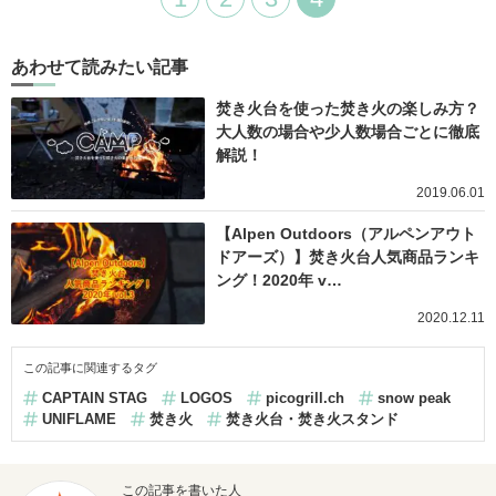
あわせて読みたい記事
焚き火台を使った焚き火の楽しみ方？
大人数の場合や少人数場合ごとに徹底
解説！
2019.06.01
【Alpen Outdoors（アルペンアウト
ドアーズ）】焚き火台人気商品ランキ
ング！2020年 v…
2020.12.11
この記事に関連するタグ
CAPTAIN STAG
LOGOS
picogrill.ch
snow peak
UNIFLAME
焚き火
焚き火台・焚き火スタンド
この記事を書いた人