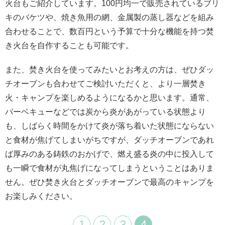
火台もご紹介しています。100円均一で販売されているブリ
キのバケツや、焼き魚用の網、金属製の蒸し器などを組み
合わせることで、数百円という予算で十分な機能を持つ焚
き火台を自作することも可能です。
また、焚き火台を使ってみたいとお考えの方は、ぜひダッ
チオーブンも合わせてご検討いただくと、より一層焚き
火・キャンプを楽しめるようになるかと思います。通常、
バーベキューなどでは炭から炎があがっている状態より
も、しばらく時間をかけて炎が落ち着いた状態にならない
と食材が焦げてしまいがちですが、ダッチオーブンであれ
ば厚みのある鋳鉄のおかげで、燃え盛る炎の中に投入して
も一瞬で食材が丸焦げになってしまうということはありま
せん。ぜひ焚き火台とダッチオーブンで最高のキャンプを
お楽しみください。
1
2
3
4