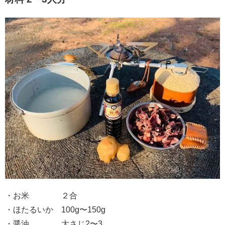
・お米 ２合
・ほたるいか 100g〜150g
・醤油 大さじ2〜3