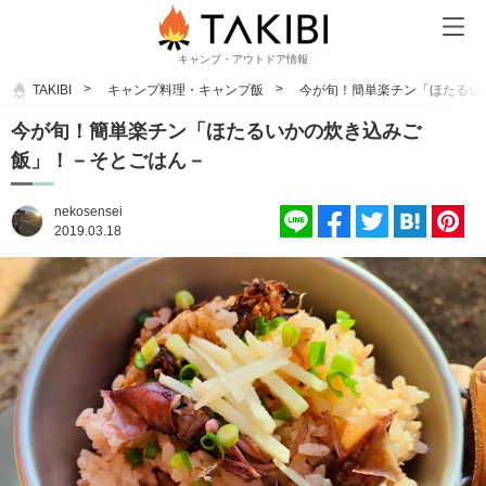
キャンプ・アウトドア情報
TAKIBI
キャンプ料理・キャンプ飯
今が旬！簡単楽チン「ほたるい
今が旬！簡単楽チン「ほたるいかの炊き込みご
飯」！－そとごはん－
nekosensei
2019.03.18