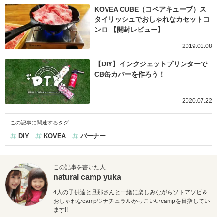
KOVEA CUBE（コベアキューブ）ス
タイリッシュでおしゃれなカセットコ
ンロ 【開封レビュー】
2019.01.08
【DIY】インクジェットプリンターで
CB缶カバーを作ろう！
2020.07.22
この記事に関連するタグ
DIY
KOVEA
バーナー
この記事を書いた人
natural camp yuka
4人の子供達と旦那さんと一緒に楽しみながらソトアソビ＆
おしゃれなcamp♡
ナチュラルかっこいいcampを目指してい
ます!!