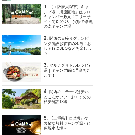
【大阪府貝塚市】キャ
ンプ場「渓流園地」はソロ
キャンパー必見！フリーサ
イトで直火OK！穴場の漆黒
の森キャンプ場
関西の日帰りグランピ
ング施設おすすめ20選！お
しゃれにBBQなどを楽しも
う
マルチグリドルレシピ7
選｜キャンプ飯に革命を起
こす！
関西のコテージは安い
ところがいい！おすすめの
格安施設18選
【三重県】自然豊かで
素敵な無料キャンプ場～須
原親水広場～