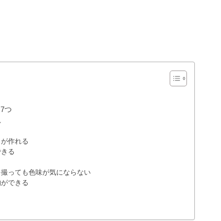
7つ
れ
さが作れる
できる
を撮っても色味が気にならない
納ができる