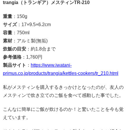
trangia（トランギア）メスティンTR-210
重量
：150g
サイズ
：17×9.5×6.2cm
容量
：750ml
素材
：アルミ製(無垢)
炊飯の目安
：約1.8合まで
参考価格
：1,760円
製品サイト
：
https://www.iwatani-
primus.co.jp/products/trangia/kettles-cookers/tr_210.html
私がメスティンを購入するきっかけとなったのが、友人の
メスティンで炊き立てのご飯を食べて感動した事でした。
こんなに簡単にご飯が炊けるのか！と驚いたことを今も覚
えています。