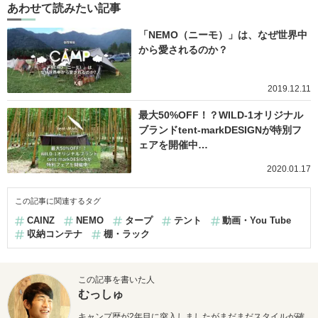
あわせて読みたい記事
「NEMO（ニーモ）」は、なぜ世界中
から愛されるのか？
2019.12.11
最大50%OFF！？WILD-1オリジナル
ブランドtent-markDESIGNが特別フ
ェアを開催中…
2020.01.17
この記事に関連するタグ
CAINZ
NEMO
タープ
テント
動画・You Tube
収納コンテナ
棚・ラック
この記事を書いた人
むっしゅ
キャンプ歴が2年目に突入しましたがまだまだスタイルが確