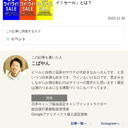
イ！セール」とは？
2020.11.30
この記事に関連するタグ
イベント
この記事を書いた人
こばやん
ビールと自然と温泉やサウナが大好きなおっさんです。と言
いつつ日本酒も好きです。ワインもいける口です。焚き火を
しながらお酒を飲むのはサイコーの贅沢だと思います！最近
は酒のつまみになる燻製づくりにもハマってます。
資格
日本キャンプ協会認定キャンプインストラクター
総合旅行業務取扱管理者
Googleアナリティクス個人認定資格
記事一覧へ
Instagramへ