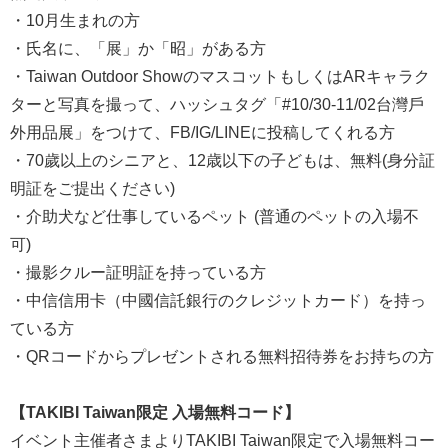
・10月生まれの方
・氏名に、「展」か「昭」がある方
・Taiwan Outdoor ShowのマスコットもしくはARキャラク
ターと写真を撮って、ハッシュタグ「#10/30-11/02台灣戶
外用品展」をつけて、FB/IG/LINEに投稿してくれる方
・70歲以上のシニアと、12歳以下の子どもは、無料(身分証
明証をご提出ください)
・介助犬など仕事しているペット (普通のペットの入場不
可)
・撮影クルー証明証を持っている方
・中信信用卡（中國信託銀行のクレジットカード）を持っ
ている方
・QRコードからプレゼントされる無料招待券をお持ちの方
【TAKIBI Taiwan限定 入場無料コード】
イベント主催者さまよりTAKIBI Taiwan限定で入場無料コー