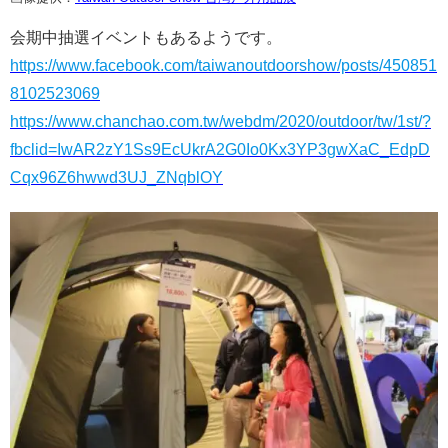
会期中抽選イベントもあるようです。
https://www.facebook.com/taiwanoutdoorshow/posts/450851
8102523069
https://www.chanchao.com.tw/webdm/2020/outdoor/tw/1st/?
fbclid=IwAR2zY1Ss9EcUkrA2G0Io0Kx3YP3gwXaC_EdpD
Cqx96Z6hwwd3UJ_ZNqblOY