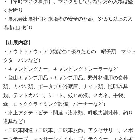
・【常時マスク着用】、マスクをしていない方の入場は堅
くお断り
・展示会出展社側と来場者の安全のため、37.5℃以上の入
場者はお断り
【出展内容】
・アウトドアウェア (機能性に優れたもの、帽子類、マジッ
クターバンなど）
・キャンピングカー、キャンピングトレーラーなど
・登山キャンプ用品（キャンプ用品、野外料理用の食器
類、カバン類、ポータブル冷蔵庫、ナイフ類、照明器具
類、テントカバー、シート、蚊止め液、メガネ、手袋、
傘、ロッククライミング設備、バーナーなど）
・水上アクティビティ関連（潜水類、呼吸力訓練器、釣り
道具など）
・自転車関連（自転車、自転車服飾、アクセサリー、スポ
ーツテープ、マッサージオイル、プロテクター、エネルギ