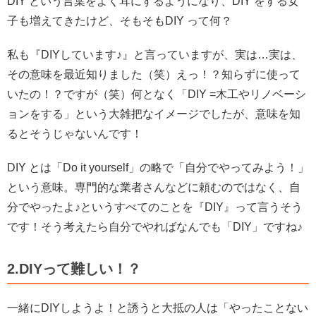
DIY という言葉をよく耳にするようになり、DIY をする女
子も増えてきたけど、そもそもDIY って何？
私も『DIYしています♪』と言っていますが、実は…実は、
その意味を最近知りました（笑）
えっ！？知らずに使って
いたの！？ですが（笑）何となく「DIY =木工やリノベーシ
ョンをする」という大雑把なイメージでしたが、意味を知
るとそうじゃないんです！
DIY とは「Do it yourself」の略で「自分でやってみよう！」
という意味。
専門的な業者さんなどに頼むのではなく、自
分でやったよ♪というすべてのことを『DIY』って言うそう
です！
そう考えたら自分でやればなんでも「DIY」ですね♪
2.DIYって難しい！？
一緒にDIYしようよ！と誘うと大抵の人は「やったことない