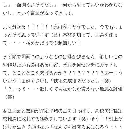
し」「面倒くさそうだし」「何からやっていいかわからな
いし」という言葉が返ってきます。
よく分かる！！！！！！実は私もそうでした。今でもちょ
っとそう思っています（笑）
木材を切って、工具を使っ
て・・・・考えただけでも超難しい！
まず頭で図面？のようなものは浮かびません。欲しいもの
や作りたいものはあるけど、それを何センチにカットし
て、どことどこを繋げるとか？？？？？？？？？
あーもう
いいや！面倒くさいし！技術の成績２だったし（笑）
「２」って・・・欲しくてもなかなか貰えない最悪な評価
（笑）
私は工芸と技術が評定平均の足を引っぱり、高校では指定
校推薦に敗北する経験をしています（笑）そう！！机上だ
けじゃ生きていけない！なんでも出来る女になろう・・・