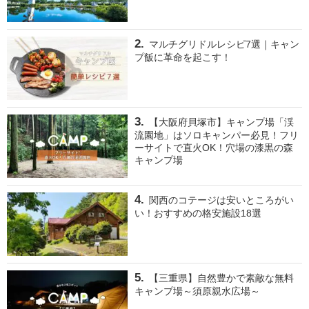
マルチグリドルレシピ7選｜キャン
プ飯に革命を起こす！
【大阪府貝塚市】キャンプ場「渓
流園地」はソロキャンパー必見！フリ
ーサイトで直火OK！穴場の漆黒の森
キャンプ場
関西のコテージは安いところがい
い！おすすめの格安施設18選
【三重県】自然豊かで素敵な無料
キャンプ場～須原親水広場～