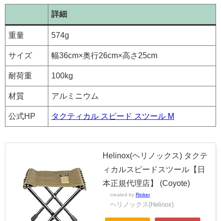
詳細
重量
574g
サイズ
幅36cm×奥行26cm×高さ25cm
耐荷重
100kg
材質
アルミニウム
公式HP
タクティカル スピード スツール M
Helinox(ヘリノックス) タクテ
ィカルスピードスツール【日
本正規代理店】 (Coyote)
created by
Rinker
ヘリノックス(Helinox)