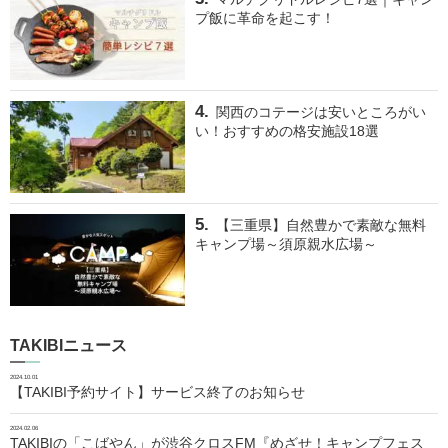
プ飯に革命を起こす！
関西のコテージは安いところがい
い！おすすめの格安施設18選
【三重県】自然豊かで素敵な無料
キャンプ場～須原親水広場～
TAKIBIニュース
2024.10.01
【TAKIBI予約サイト】サービス終了のお知らせ
2024.02.06
TAKIBIの「こばやん」が渋谷クロスFM『めざせ！キャンプフェス