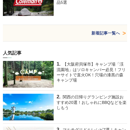
品5選
新着記事一覧へ
人気記事
【大阪府貝塚市】キャンプ場「渓
流園地」はソロキャンパー必見！フリ
ーサイトで直火OK！穴場の漆黒の森
キャンプ場
関西の日帰りグランピング施設お
すすめ20選！おしゃれにBBQなどを楽
しもう
マルチグリドルレシピ7選｜キャン