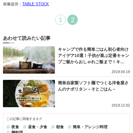
画像提供：
TABLE STOCK
1
2
あわせて読みたい記事
キャンプで作る簡単ごはん初心者向け
アイデア10選！子供が喜ぶ定番キャン
プご飯からおしゃれご飯まで！キ…
2019.04.19
簡単自家製ソフト麺でつくる洋食屋さ
んのナポリタン－そとごはん－
2019.12.02
この記事に関連するタグ
夜食
昼食・夕食
朝食
簡単・アレンジ料理
麺料理