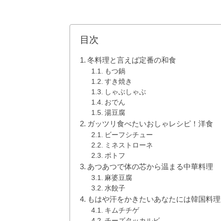
目次
冬料理と言えば定番の和食
もつ鍋
すき焼き
しゃぶしゃぶ
おでん
湯豆腐
ガッツリ食べたいおしゃレシピ！洋食
ビーフシチュー
ミネストローネ
ポトフ
あつあつで体の芯から温まる中華料理
麻婆豆腐
水餃子
もはや汗をかきたいあなたには韓国料理
キムチチゲ
チーズタッカルビ