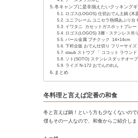
冬キャンプに是非揃えたいクッキングギ
ロゴス(LOGOS) 仕切おでん土鍋 (木
ユニフレーム ユニセラ熱燗あぶり台 61
イワタニ カセットガスホットプレート 焼
ロゴス(LOGOS) 3層・ステンレス吊
パール金属 プチクック 14×14cm
下村企販 おでん仕切り フリーサイズ
staub ストウブ 「 ココット ラウンド
ソト(SOTO) ステンレスダッチオーブ
ライズ N-172 おでんのれん
まとめ
冬料理と言えば定番の和食
冬と言えば鍋！という方も少なくないので
僕もその一人なので、和食からご紹介しま