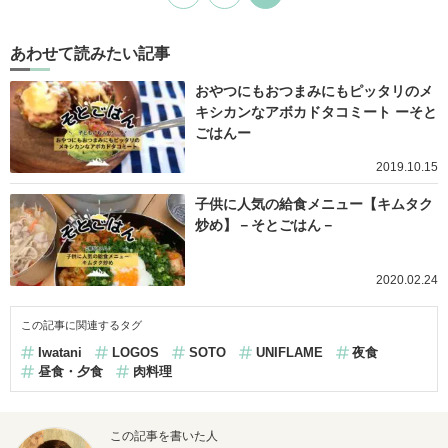
あわせて読みたい記事
おやつにもおつまみにもピッタリのメ
キシカンなアボカドタコミート ーそと
ごはんー
2019.10.15
子供に人気の給食メニュー【キムタク
炒め】－そとごはん－
2020.02.24
この記事に関連するタグ
Iwatani
LOGOS
SOTO
UNIFLAME
夜食
昼食・夕食
肉料理
この記事を書いた人