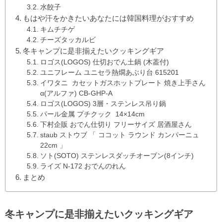
水餃子
もはや汗をかきたいあなたには韓国料理がおすすめ
キムチチゲ
チーズタッカルビ
冬キャンプに是非揃えたいクッキングギア
ロゴス(LOGOS) 仕切おでん土鍋 (木葢付)
ユニフレーム ユニセラ熱燗あぶり台 615201
イワタニ カセットガスホットプレート 焼き上手さん
α(アルファ) CB-GHP-A
ロゴス(LOGOS) 3層・ステンレス吊り鍋
パール金属 プチクック 14×14cm
下村企販 おでん仕切り フリーサイズ 居酒屋さん
staub ストウブ 「 ココット ラウンド カンパーニュ
22cm 」
ソト(SOTO) ステンレスダッチオーブン(8インチ)
ライズ N-172 おでんのれん
まとめ
冬キャンプに是非揃えたいクッキングギア