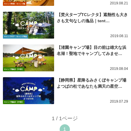
2019.08.21
キャンプ料理・キャンプ飯
【焚火タープTCレクタ】遮熱性も大き
さも文句なしの逸品｜tent…
2019.08.11
キャンプギア・キャンプ用品
【渚園キャンプ場】目の前は雄大な浜
名湖！聖地でキャンプしてみませ…
2019.08.04
キャンプ場紹介【中部】
【静岡県】星降るみさくぼキャンプ場
よつばの杜であなたも満天の星空…
2019.07.29
キャンプ場紹介【中部】
1 / 1ページ
1