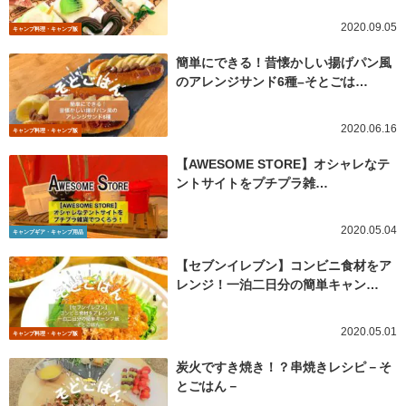
2020.09.05
キャンプ料理・キャンプ飯
簡単にできる！昔懐かしい揚げパン風
のアレンジサンド6種–そとごは…
2020.06.16
キャンプ料理・キャンプ飯
【AWESOME STORE】オシャレなテ
ントサイトをプチプラ雑…
2020.05.04
キャンプギア・キャンプ用品
【セブンイレブン】コンビニ食材をア
レンジ！一泊二日分の簡単キャン…
2020.05.01
キャンプ料理・キャンプ飯
炭火ですき焼き！？串焼きレシピ－そ
とごはん－