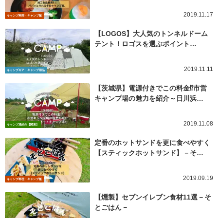
2019.11.17
キャンプ料理・キャンプ飯
【LOGOS】大人気のトンネルドーム
テント！ロゴスを選ぶポイント…
2019.11.11
キャンプギア・キャンプ用品
【茨城県】電源付きでこの料金⁉市営
キャンプ場の魅力を紹介～日川浜…
2019.11.08
キャンプ場紹介【関東】
定番のホットサンドを更に食べやすく
【スティックホットサンド】－そ…
2019.09.19
キャンプ料理・キャンプ飯
【燻製】セブンイレブン食材11選－そ
とごはん－