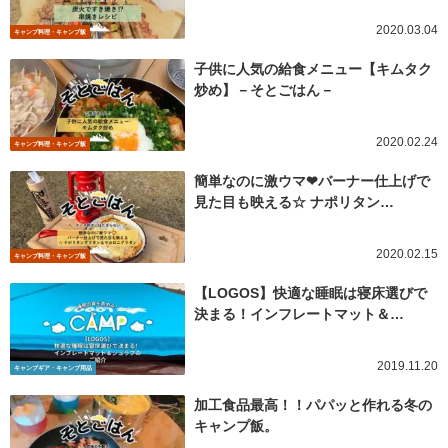
2020.03.04
キャンプ料理・キャンプ飯
子供に人気の給食メニュー【キムタク
炒め】－そとごはん－
2020.02.24
キャンプ料理・キャンプ飯
簡単なのに激ウマ❤︎バーナー仕上げで
見た目も映える☆ ナポリタン…
2020.02.15
キャンプ料理・キャンプ飯
【LOGOS】快適な睡眠は寝床選びで
決まる！インフレートマット＆…
2019.11.20
キャンプギア・キャンプ用品
加工食品最高！！パパッと作れる冬の
キャンプ飯。