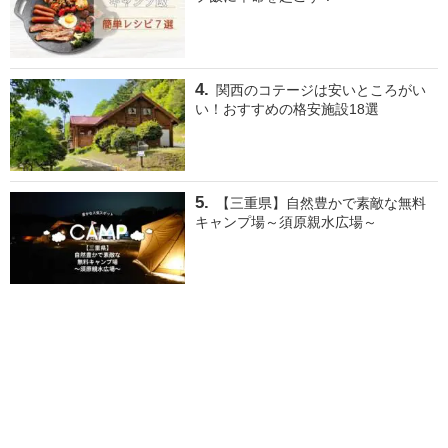
関西のコテージは安いところがい
い！おすすめの格安施設18選
【三重県】自然豊かで素敵な無料
キャンプ場～須原親水広場～