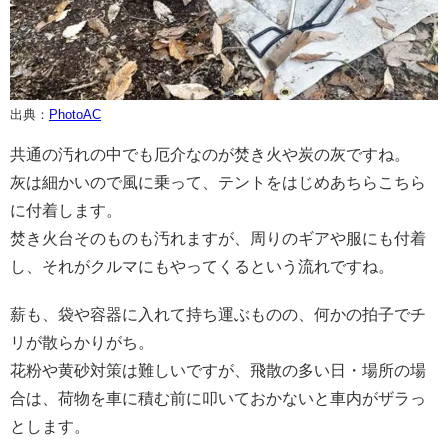
出典：
PhotoAC
共通の汚れの中でも厄介なのが焚き火や炭の灰ですね。
灰は細かいので風に乗って、テントをはじめあちらこちら
に付着します。
焚き火台そのものも汚れますが、周りのギアや服にも付着
し、それがクルマにもやってくるという流れですね。
薪も、袋や容器に入れて持ち運ぶものの、何かの拍子でチ
リが散らかりがち。
花粉や黄砂対策は難しいですが、飛散の多い日・場所の場
合は、荷物を車に積む前に叩いておかないと車内がザラっ
とします。