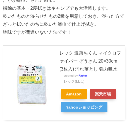
たかが雑巾、されど雑巾。
掃除の基本・2度拭きはキャンプでも大活躍します。
乾いたものと湿らせたもの2種を用意しておき、湿った方で
ざっと拭いたのちに乾いた雑巾で仕上げ拭き。
地味ですが間違いない方法です！
レック 激落ちくん マイクロフ
ァイバー ぞうきん 20×30cm
(3枚入) 汚れ落とし 強力吸水
created by
Rinker
レック(LEC)
Amazon
楽天市場
Yahooショッピング