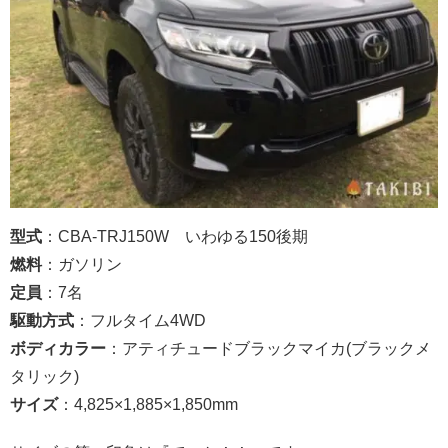
型式
：CBA-TRJ150W いわゆる150後期
燃料
：ガソリン
定員
：7名
駆動方式
：フルタイム4WD
ボディカラー
：アティチュードブラックマイカ(ブラックメ
タリック)
サイズ
：4,825×1,885×1,850mm