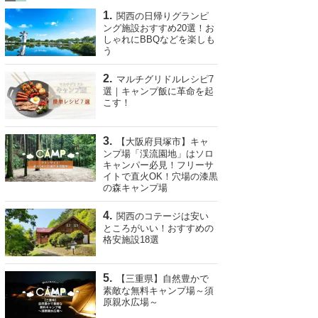
関西の日帰りグランピ
ング施設おすすめ20選！お
しゃれにBBQなどを楽しも
う
マルチグリドルレシピ7
選｜キャンプ飯に革命を起
こす！
【大阪府貝塚市】キャ
ンプ場「渓流園地」はソロ
キャンパー必見！フリーサ
イトで直火OK！穴場の漆黒
の森キャンプ場
関西のコテージは安い
ところがいい！おすすめの
格安施設18選
【三重県】自然豊かで
素敵な無料キャンプ場～須
原親水広場～