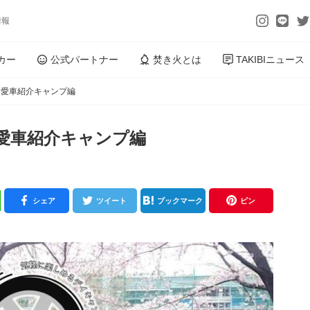
情報
カー
公式パートナー
焚き火とは
TAKIBIニュース
ザー愛車紹介キャンプ編
ー愛車紹介キャンプ編
シェア
ツイート
ブックマーク
ピン