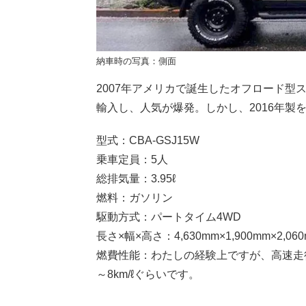
納車時の写真：側面
2007年アメリカで誕生したオフロード型
輸入し、人気が爆発。しかし、2016年製
型式：CBA-GSJ15W
乗車定員：5人
総排気量：3.95
ℓ
燃料：ガソリン
駆動方式：パートタイム4WD
長さ×幅×高さ：4,630mm×1,900mm×2
燃費性能：わたしの経験上ですが、高速走行時（
～8km/
ℓ
ぐらいです。