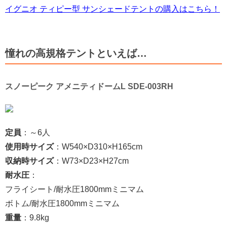
イグニオ ティピー型 サンシェードテントの購入はこちら！
憧れの高規格テントといえば…
スノーピーク アメニティドームL SDE-003RH
定員
：～6人
使用時サイズ
：W540×D310×H165cm
収納時サイズ
：W73×D23×H27cm
耐水圧
：
フライシート/耐水圧1800mmミニマム
ボトム/耐水圧1800mmミニマム
重量
：9.8kg