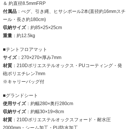
＆ 約直径8.5mmFRP
付属品
：ぺグ、引き縄、ヒサシポール2本(直径約16mmスチ
ール・長さ約180cm)
収納サイズ
：約85×25×25cm
重量
：約12.5kg
■テントフロアマット
サイズ
：270×270×厚み7mm
材質
：210Dポリエステルオックス・PUコーティング・発
砲ポリエチレン7mm
※キャリーバッグ付
■グランドシート
使用サイズ
：約幅280×奥行280cm
収納サイズ
：約幅30×19×8cm
材質
：210Dポリエステルオックスフォード・耐水圧
2000mm・シーム加工・PU防水加工