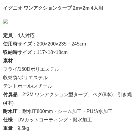
イグニオ ワンアクションタープ 2m×2m 4人用
定員
：4人対応
使用時サイズ
：200×200×235・245cm
収納時サイズ
：117×18×18cm
素材
：
フライ/150Dポリエステル
収納袋/ポリエステル
テントポール/スチール
付属品
：2*2M ワンアクション型タープ、ペグ(8本)、引き縄
(4本)
耐水圧
：耐水圧800mm・シーム加工・PU防水加工
仕様
：UVカットコーティング・撥水加工
重量
：9.5kg