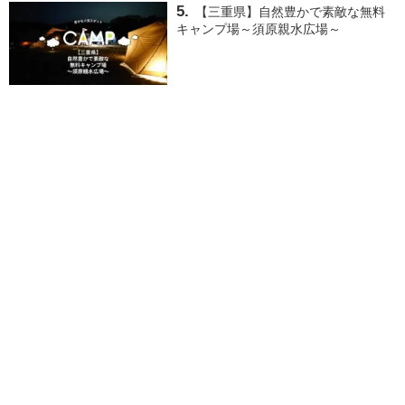
【三重県】自然豊かで素敵な無料
キャンプ場～須原親水広場～