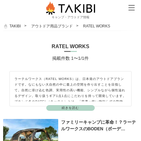
キャンプ・アウトドア情報
TAKIBI
アウトドア用品ブランド
RATEL WORKS
RATEL WORKS
掲載件数 1〜1/1件
ラーテルワークス（RATEL WORKS）は、日本発のアウトドアブラン
ドです。なにもない大自然の中に最上の空間を作り出すことを目指し
て。自然に溶け込む色調、実用性の高い機能、シンプルながら個性溢れ
るデザイン。取り扱うギア1点1点にこだわりを持って開発しています。
ブランド名のRATEL（ラーテル）とは、「世界一怖い物知らずの動物
（the most fearless animal）」としてギネスブックに登録されてい
続きを読む
る動物が由来なのだそう。「いかなる時も貪欲に良い製品（WORKS）
を作り続ける」という熱い想いをユーザーにとって魅力的な製品を開
ファミリーキャンプに革命！？ラーテ
発・製造・販売し続けています。
ルワークスのBODEN（ボーデ…