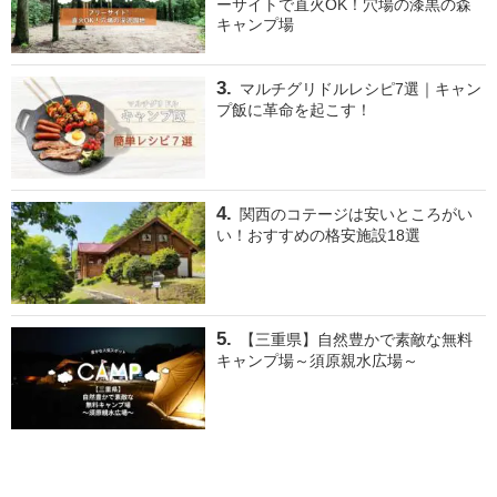
ーサイトで直火OK！穴場の漆黒の森
キャンプ場
マルチグリドルレシピ7選｜キャン
プ飯に革命を起こす！
関西のコテージは安いところがい
い！おすすめの格安施設18選
【三重県】自然豊かで素敵な無料
キャンプ場～須原親水広場～