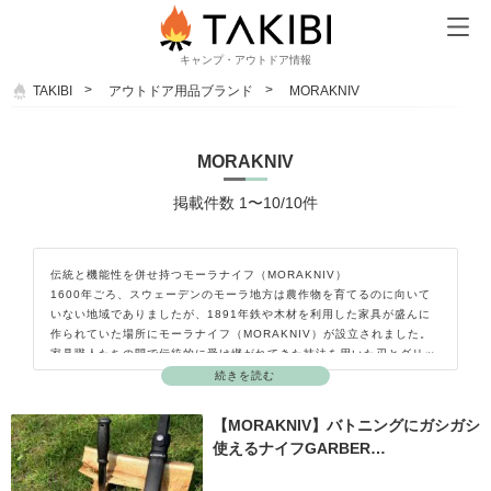
キャンプ・アウトドア情報
TAKIBI
アウトドア用品ブランド
MORAKNIV
MORAKNIV
掲載件数 1〜10/10件
伝統と機能性を併せ持つモーラナイフ（MORAKNIV）
1600年ごろ、スウェーデンのモーラ地方は農作物を育てるのに向いて
いない地域でありましたが、1891年鉄や木材を利用した家具が盛んに
作られていた場所にモーラナイフ（MORAKNIV）が設立されました。
家具職人たちの間で伝統的に受け継がれてきた技法を用いた刃とグリッ
プを組み合わせて質の高いナイフを生み出し、スウェーデンの人たちの
続きを読む
中ではナイフと言えばモーラナイフを思い浮かべる人が多く、その品質
はスウェーデン国王からも高い評価を受けています。
【MORAKNIV】バトニングにガシガシ
使えるナイフGARBER…