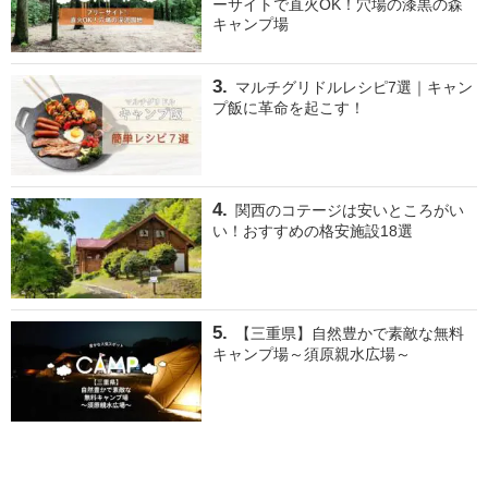
ーサイトで直火OK！穴場の漆黒の森
キャンプ場
マルチグリドルレシピ7選｜キャン
プ飯に革命を起こす！
関西のコテージは安いところがい
い！おすすめの格安施設18選
【三重県】自然豊かで素敵な無料
キャンプ場～須原親水広場～