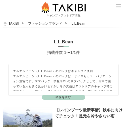
キャンプ・アウトドア情報
TAKIBI
ファッションブランド
L.L.Bean
L.L.Bean
掲載件数 1〜1/1件
エルエルビーン（L.L.Bean）のバックはキャンプに便利
エルエルビーン（L.L.Bean）のバックは、サイズもカラーバリエーシ
ョン豊富です。ママバック、学生やOLのサブバックとして、街中で使
っている人も多く見かけますが、その真価はアウトドアのキャンプ時に
発揮されます。何といっても頑丈にできているので、重いモノでも不安
なく運べます。床に置いたときに自立するので、カバン中の物が取り出
続きを読む
しやすいです。また、ザブザブと水洗いできるので汚れを気にせず使え
るのも魅力です。
【レインブーツ最新事情】秋冬に向け
てチェック！足元を冷やさない雨…